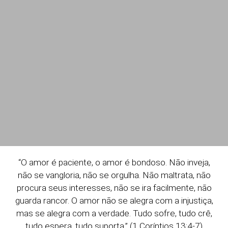
“O amor é paciente, o amor é bondoso. Não inveja,
não se vangloria, não se orgulha. Não maltrata, não
procura seus interesses, não se ira facilmente, não
guarda rancor. O amor não se alegra com a injustiça,
mas se alegra com a verdade. Tudo sofre, tudo crê,
tudo espera, tudo suporta.” (1 Coríntios 13:4-7)