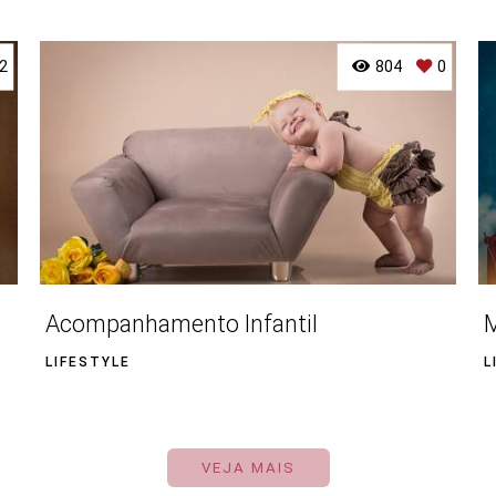
2
804
0
Acompanhamento Infantil
M
LIFESTYLE
L
VEJA MAIS