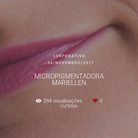
CORPORATIVO
26/NOVEMBRO/2017
MICROPIGMENTADORA
MARIELLEN
394
visualizações
0
curtidas